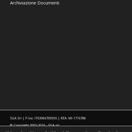
Archiviazione Documenti
SGA Srl | P.Iva: IT03986700965 | REA: MI-1716788
© Copyright 2003-2026 - SGA srl